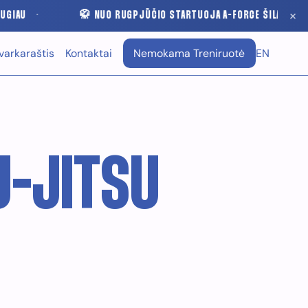
×
🥋 NUO RUGPJŪČIO STARTUOJA A-FORCE ŠILAINIAI
·
KAUNAS
·
varkaraštis
Kontaktai
Nemokama Treniruotė
EN
U-JITSU