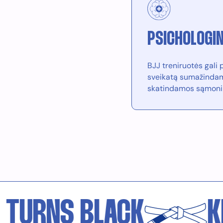
PSICHOLOGI
BJJ treniruotės gali
sveikatą sumažindamo
skatindamos sąmon
RNS BLACK
KEEP 