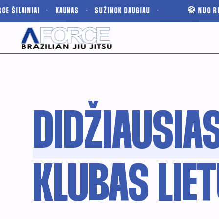
·
KAUNAS
·
SUŽINOK DAUGIAU
·
🥋 NUO RUGPJŪČIO STAR
DIDŽIAUSIA
KLUBAS LIE