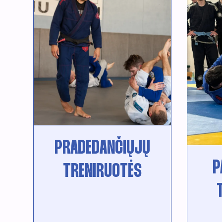
PRADEDANČIŲJŲ
P
TRENIRUOTĖS