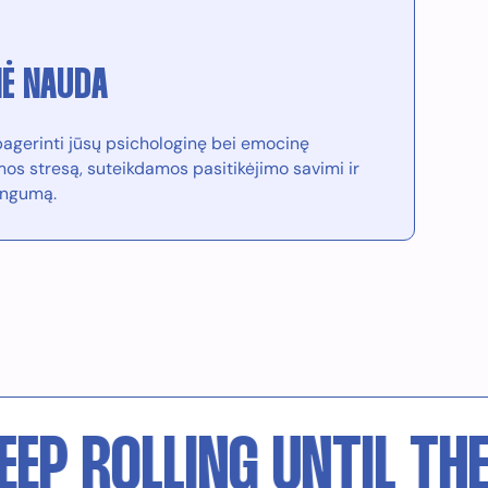
NĖ NAUDA
 pagerinti jūsų psichologinę bei emocinę
s stresą, suteikdamos pasitikėjimo savimi ir
ingumą.
ROLLING UNTIL THE BE