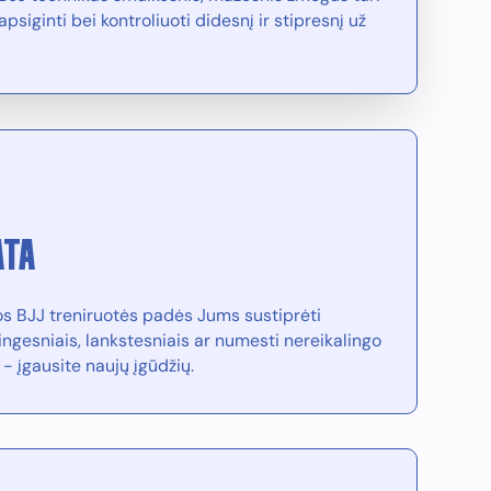
siginti bei kontroliuoti didesnį ir stipresnį už
ATA
os BJJ treniruotės padės Jums sustiprėti
rmingesniais, lankstesniais ar numesti nereikalingo
 - įgausite naujų įgūdžių.