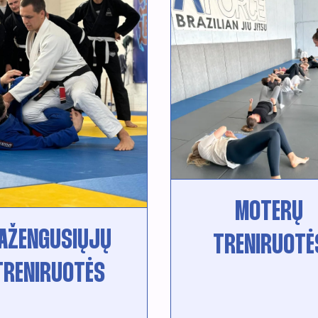
MOTERŲ
AŽENGUSIŲJŲ
TRENIRUOTĖ
TRENIRUOTĖS