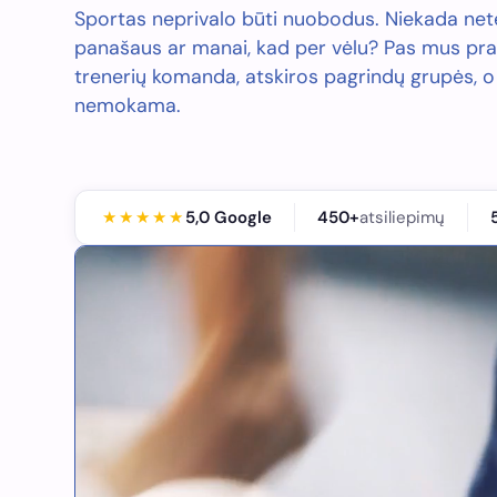
Sportas neprivalo būti nuobodus. Niekada net
panašaus ar manai, kad per vėlu? Pas mus pra
trenerių komanda, atskiros pagrindų grupės, o
nemokama.
★★★★★
5,0 Google
450+
atsiliepimų