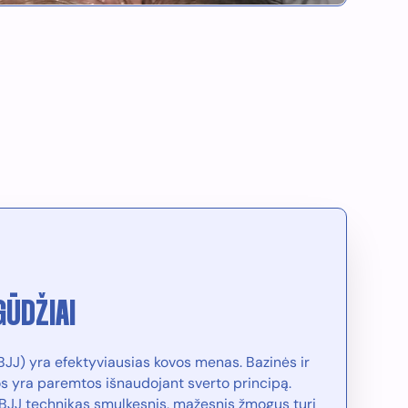
GŪDŽIAI
 (BJJ) yra efektyviausias kovos menas. Bazinės ir
s yra paremtos išnaudojant sverto principą.
BJJ technikas smulkesnis, mažesnis žmogus turi