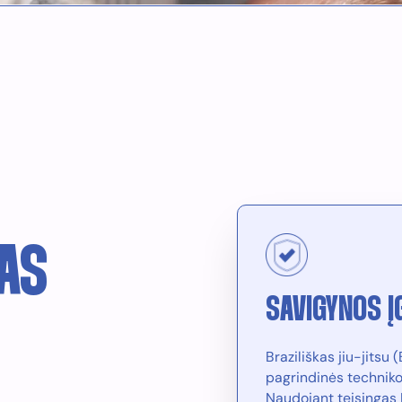
KAS
SAVIGYNOS Į
Braziliškas jiu-jitsu
pagrindinės techniko
Naudojant teisingas 