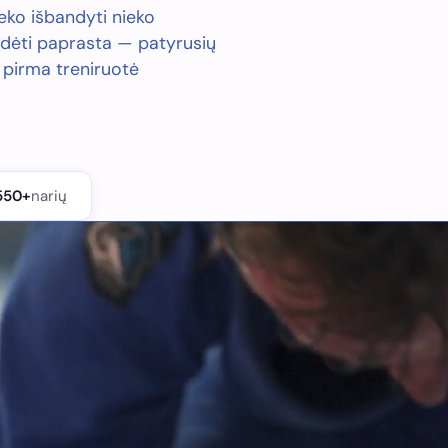
eko išbandyti nieko
dėti paprasta — patyrusių
 pirma treniruotė
550+
narių