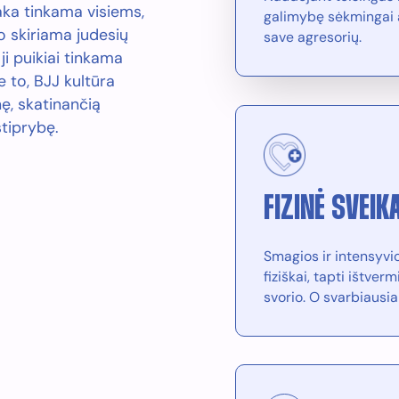
šaka tinkama visiems,
galimybę sėkmingai ap
o skiriama judesių
save agresorių.
 ji puikiai tinkama
e to, BJJ kultūra
ę, skatinančią
tiprybę.
FIZINĖ SVEIK
Smagios ir intensyvi
fiziškai, tapti ištve
svorio. O svarbiausia