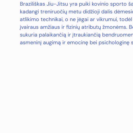
Braziliškas Jiu-Jitsu yra puiki kovinio sporto 
kadangi treniruočių metu didžioji dalis dėmesi
atlikimo technikai, o ne jėgai ar vikrumui, todėl
įvairaus amžiaus ir fizinių atributų žmonėms. B
sukuria palaikančią ir įtraukiančią bendruomen
asmeninį augimą ir emocinę bei psichologinę s