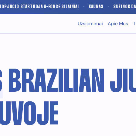
TUOJA A-FORCE ŠILAINIAI
·
KAUNAS
·
SUŽINOK DAUGIAU
·
Užsiėmimai
Apie Mus
T
S
BRAZILIAN JI
TUVOJE