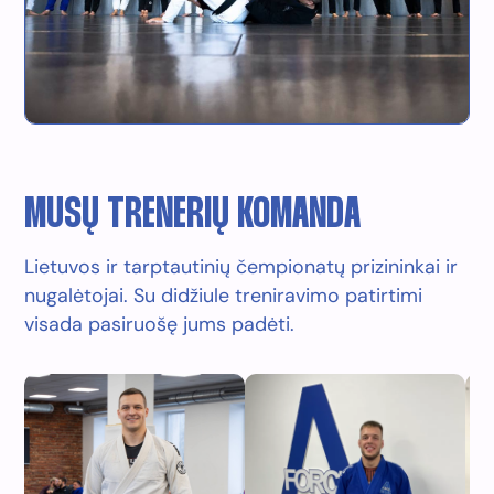
MŪSŲ TRENERIŲ KOMANDA
Lietuvos ir tarptautinių čempionatų prizininkai ir
nugalėtojai. Su didžiule treniravimo patirtimi
visada pasiruošę jums padėti.