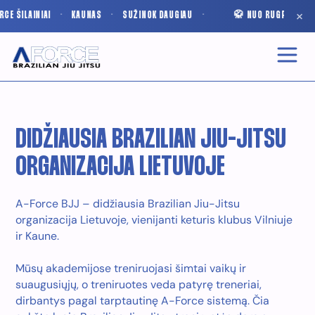
×
ŠILAINIAI
·
KAUNAS
·
SUŽINOK DAUGIAU
·
🥋 NUO RUGPJŪČIO STAR
DIDŽIAUSIA BRAZILIAN JIU-JITSU
ORGANIZACIJA LIETUVOJE
A-Force BJJ – didžiausia Brazilian Jiu-Jitsu
organizacija Lietuvoje, vienijanti keturis klubus Vilniuje
ir Kaune.
Mūsų akademijose treniruojasi šimtai vaikų ir
suaugusiųjų, o treniruotes veda patyrę treneriai,
dirbantys pagal tarptautinę A-Force sistemą. Čia