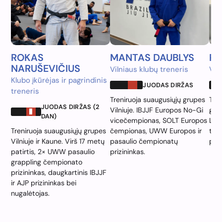
ROKAS
MANTAS DAUBLYS
PA
NARUŠEVIČIUS
Vilniaus klubų treneris
Vil
Klubo įkūrėjas ir pagrindinis
JUODAS DIRŽAS
treneris
Treniruoja suaugusiųjų grupes
Tren
JUODAS DIRŽAS (2
Vilniuje. IBJJF Europos No-Gi
grup
DAN)
vicečempionas, SOLT Europos
Lie
Treniruoja suaugusiųjų grupes
čempionas, UWW Europos ir
tar
Vilniuje ir Kaune. Virš 17 metų
pasaulio čempionatų
priz
patirtis, 2× UWW pasaulio
prizininkas.
grappling čempionato
prizininkas, daugkartinis IBJJF
ir AJP prizininkas bei
nugalėtojas.