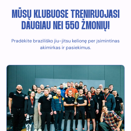
MŪSŲ KLUBUOSE TRENIRUOJASI
DAUGIAU NEI 550 ŽMONIŲ!
Pradėkite braziliško jiu-jitsu kelionę per įsimintinas
akimirkas ir pasiekimus.