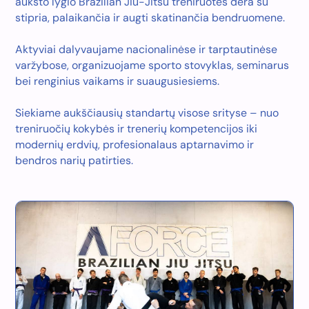
aukšto lygio Brazilian Jiu-Jitsu treniruotės dera su
stipria, palaikančia ir augti skatinančia bendruomene.
Aktyviai dalyvaujame nacionalinėse ir tarptautinėse
varžybose, organizuojame sporto stovyklas, seminarus
bei renginius vaikams ir suaugusiesiems.
Siekiame aukščiausių standartų visose srityse – nuo
treniruočių kokybės ir trenerių kompetencijos iki
modernių erdvių, profesionalaus aptarnavimo ir
bendros narių patirties.