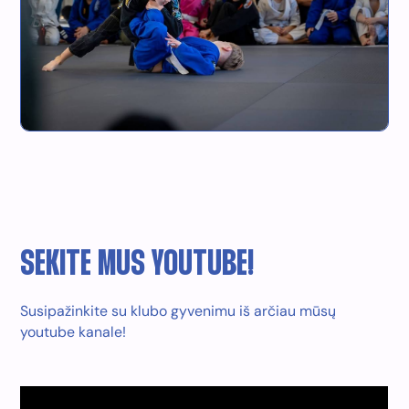
SEKITE MUS YOUTUBE!
Susipažinkite su klubo gyvenimu iš arčiau mūsų
youtube kanale!